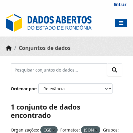
Skip to main content
Entrar
Conjuntos de dados
Ordenar por
1 conjunto de dados
encontrado
Organizações:
CGE
Formatos:
JSON
Grupos: