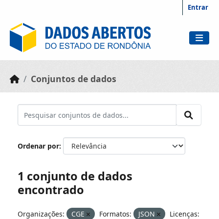
Skip to main content
Entrar
Conjuntos de dados
Ordenar por
1 conjunto de dados
encontrado
Organizações:
CGE
Formatos:
JSON
Licenças: