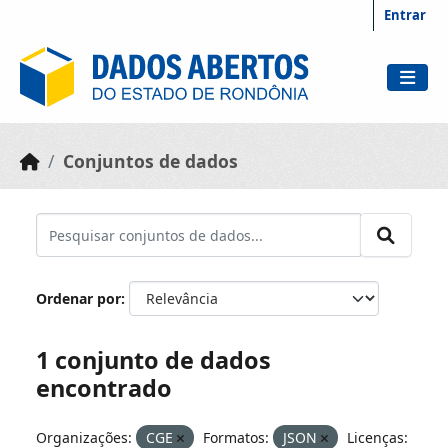
Skip to main content
Entrar
Conjuntos de dados
Ordenar por
1 conjunto de dados
encontrado
Organizações:
CGE
Formatos:
JSON
Licenças: