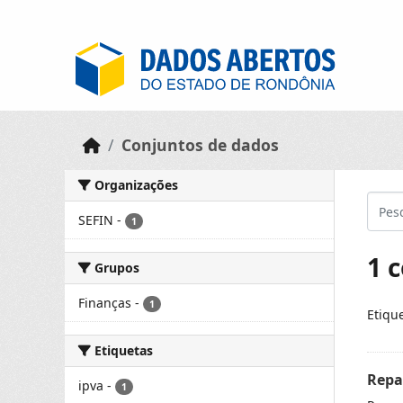
Skip to main content
Conjuntos de dados
Organizações
SEFIN
-
1
1 
Grupos
Finanças
-
1
Etiqu
Etiquetas
Repa
ipva
-
1