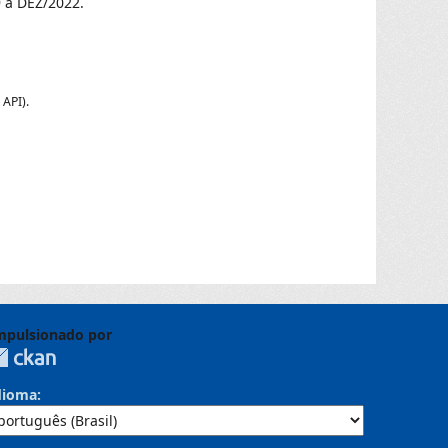
 a DEZ/2022.
 API
).
mpulsionado por
dioma