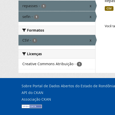
Repas
repasses
-
x
1
CSV
sefin
-
x
1
Você t
Formatos
CSV
-
x
1
Licenças
Creative Commons Atribuição
-
1
Sobre Portal de Dados Abertos do Estado de Rondônia
API do CKAN
Associação CKAN