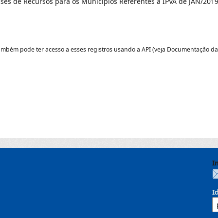
ses de Recursos para os Municípios Referentes a IPVA de JAN/2019
ambém pode ter acesso a esses registros usando a
API
(veja
Documentação da
I
I