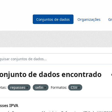
Conjuntos de dados
Organizações
G
conjunto de dados encontrado
etas:
repasses
sefin
Formatos:
CSV
sses IPVA