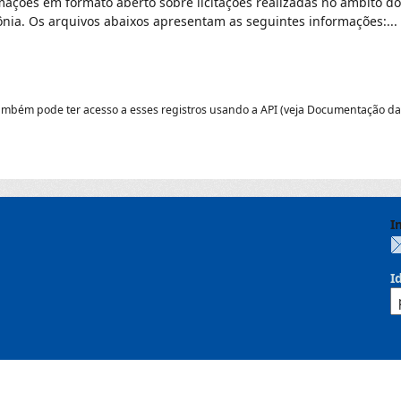
mações em formato aberto sobre licitações realizadas no âmbito d
nia. Os arquivos abaixos apresentam as seguintes informações:...
ambém pode ter acesso a esses registros usando a
API
(veja
Documentação da
I
I