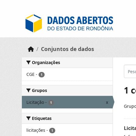
Skip to main content
Conjuntos de dados
Organizações
CGE
-
1
1 
Grupos
Licitação
-
x
1
Grupo
Etiquetas
Licit
licitações
-
1