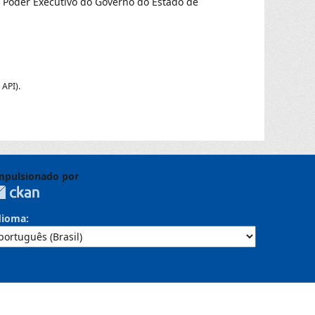
o Poder Executivo do Governo do Estado de
 API
).
mpulsionado por
dioma