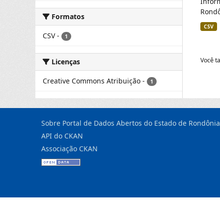
Infor
Rondô
Formatos
CSV
CSV
-
1
Você t
Licenças
Creative Commons Atribuição
-
1
Sobre Portal de Dados Abertos do Estado de Rondônia
API do CKAN
Associação CKAN