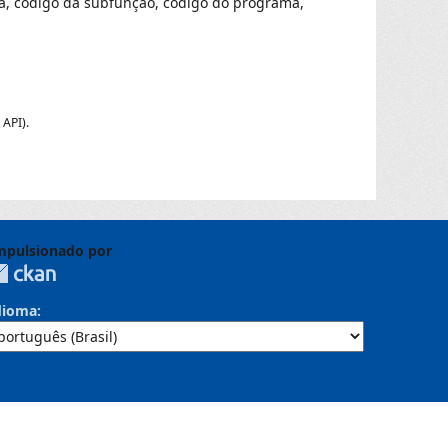
ora, código da subfunção, código do programa,
 API
).
mpulsionado por
dioma