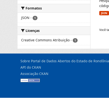
Pesqu
códig
Formatos
JSON
JSON
-
1
Você t
Licenças
Creative Commons Atribuição
-
1
Sobre Portal de Dados Abertos do Estado de Rondônia
API do CKAN
Associação CKAN