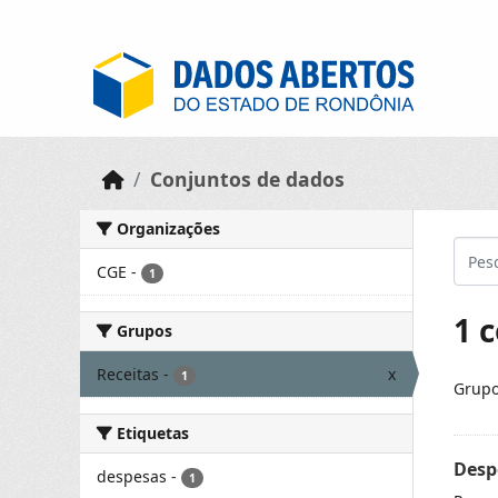
Skip to main content
Conjuntos de dados
Organizações
CGE
-
1
1 
Grupos
Receitas
-
x
1
Grupo
Etiquetas
Desp
despesas
-
1