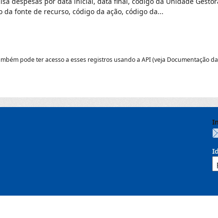
isa despesas por data inicial, data final, código da Unidade Gest
o da fonte de recurso, código da ação, código da...
ambém pode ter acesso a esses registros usando a
API
(veja
Documentação da
I
I