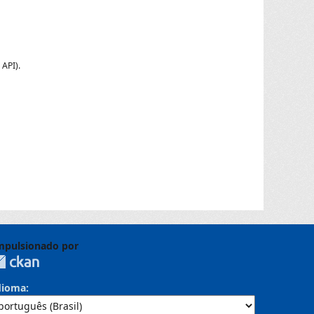
 API
).
mpulsionado por
dioma