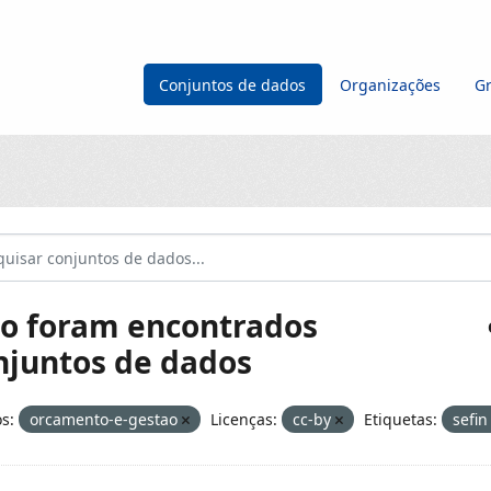
Conjuntos de dados
Organizações
G
o foram encontrados
njuntos de dados
s:
orcamento-e-gestao
Licenças:
cc-by
Etiquetas:
sefi